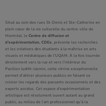
MILIEU DU RESTE Limites physiques entre l'espace
habité et non-habité par les objets dans la remise ­­­
Plâtre Fgr, silicone et pigments, CDEx, 2015
Situé au coin des rues St-Denis et Ste-Catherine en
plein cœur de la vie culturelle du centre-ville de
Montréal, le
Centre de diffusion et
d’expérimentation, CDEx
, présente les recherches
et les créations des étudiants à la maîtrise en arts
visuels et médiatiques de l’UQAM. À la fois tournée
directement vers la rue et vers l’intérieur du
Pavillon Judith-Jasmin, cette vitrine exceptionnelle
permet d’attirer plusieurs publics en faisant se
croiser les regards des passants occasionnels et des
experts assidus. Cet espace d’expérimentation
artistique est résolument ouvert autant au grand
public, au milieu de l’art professionnel qu’à la